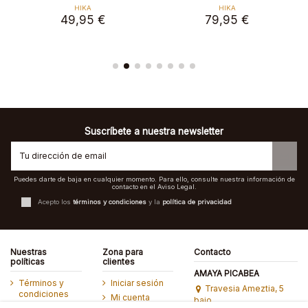
HIKA
HIKA
49,95 €
79,95 €
Suscríbete a nuestra newsletter
Puedes darte de baja en cualquier momento. Para ello, consulte nuestra información de
contacto en el Aviso Legal.
Acepto los
términos y condiciones
y la
política de privacidad
Nuestras
Zona para
Contacto
políticas
clientes
AMAYA PICABEA
Términos y
Iniciar sesión
Travesia Ameztia, 5
condiciones
Mi cuenta
bajo