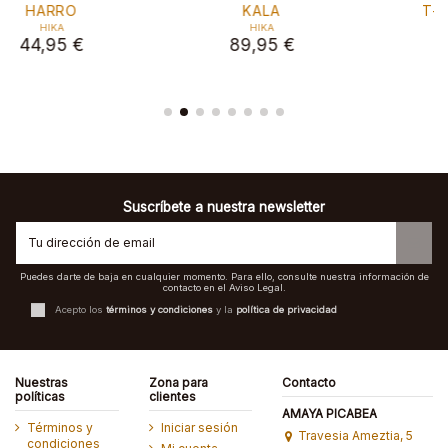
T-SHIRT UDA
T-SHIRT WILD
HIKA
HIKA
44,95 €
49,95 €
Suscríbete a nuestra newsletter
Puedes darte de baja en cualquier momento. Para ello, consulte nuestra información de
contacto en el Aviso Legal.
Acepto los
términos y condiciones
y la
política de privacidad
Nuestras
Zona para
Contacto
políticas
clientes
AMAYA PICABEA
Términos y
Iniciar sesión
Travesia Ameztia, 5
condiciones