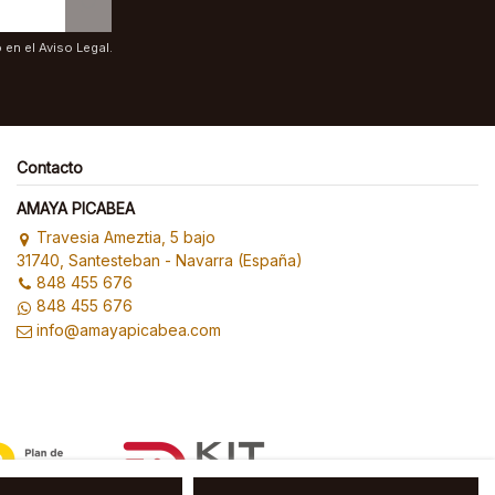
en el Aviso Legal.
Contacto
AMAYA PICABEA
Travesia Ameztia, 5 bajo
31740, Santesteban - Navarra (España)
848 455 676
848 455 676
info@amayapicabea.com