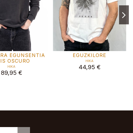
SHIRT PUNK
JERSEY OIZ
HIKA
HIKA
49,95 €
59,95 €