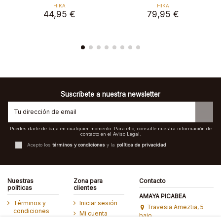
HIKA
HIKA
79,95 €
89,95 €
Suscríbete a nuestra newsletter
Puedes darte de baja en cualquier momento. Para ello, consulte nuestra información de
contacto en el Aviso Legal.
Acepto los
términos y condiciones
y la
política de privacidad
Nuestras
Zona para
Contacto
políticas
clientes
AMAYA PICABEA
Términos y
Iniciar sesión
Travesia Ameztia, 5
condiciones
Mi cuenta
bajo