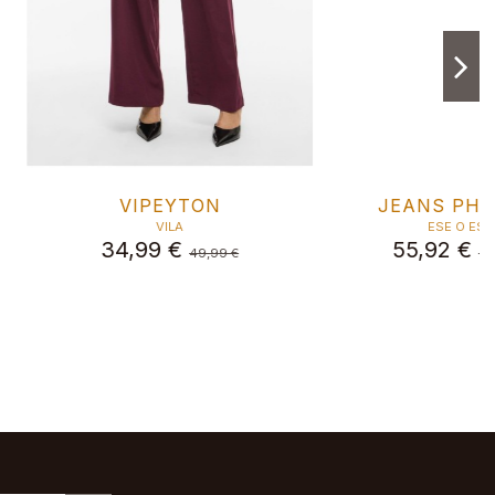
VIKITA
VIKELLY STRAIGHT FIG
AZUL
VILA
1,99 €
VILA
59,99 €
34,99 €
49,99 €