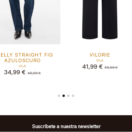
ÁSICO
Pantalón Vimarlee VERDE
IA CON
OLIVA
N
4
VILA
34,99 €
49,99 €
99 €
Suscríbete a nuestra newsletter