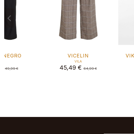
JEANS PHOENIX
PANTALÓN B
CINTURA MED
ESE O ESE
CINTURÓ
55,92 €
69,90 €
VILA
55,99 €
79,