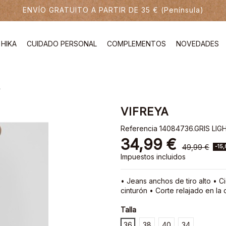
ENVÍO GRATUITO A PARTIR DE 35 € (Península)
HIKA
CUIDADO PERSONAL
COMPLEMENTOS
NOVEDADES
A
VIFREYA
Referencia
14084736.GRIS LIG
34,99 €
49,99 €
-15,
Impuestos incluidos
• Jeans anchos de tiro alto • Ci
cinturón • Corte relajado en la
Talla
36
38
40
34