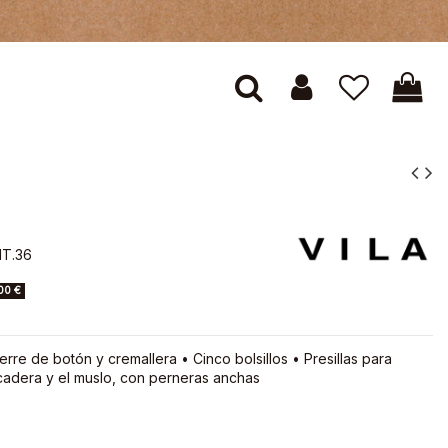
HT.36
00 €
erre de botón y cremallera • Cinco bolsillos • Presillas para
 cadera y el muslo, con perneras anchas