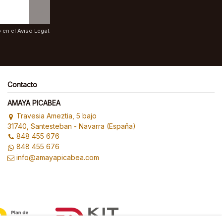
en el Aviso Legal.
Contacto
AMAYA PICABEA
Travesia Ameztia, 5 bajo
31740, Santesteban - Navarra (España)
848 455 676
848 455 676
info@amayapicabea.com