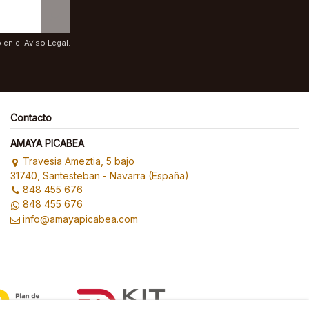
en el Aviso Legal.
Contacto
AMAYA PICABEA
Travesia Ameztia, 5 bajo
31740, Santesteban - Navarra (España)
848 455 676
848 455 676
info@amayapicabea.com