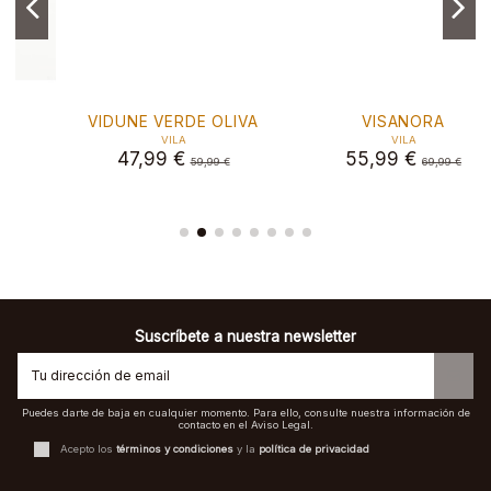
VIDUNE VERDE OLIVA
VISANORA
VILA
VILA
47,99 €
55,99 €
59,99 €
69,99 €
Suscríbete a nuestra newsletter
Puedes darte de baja en cualquier momento. Para ello, consulte nuestra información de
contacto en el Aviso Legal.
Acepto los
términos y condiciones
y la
política de privacidad