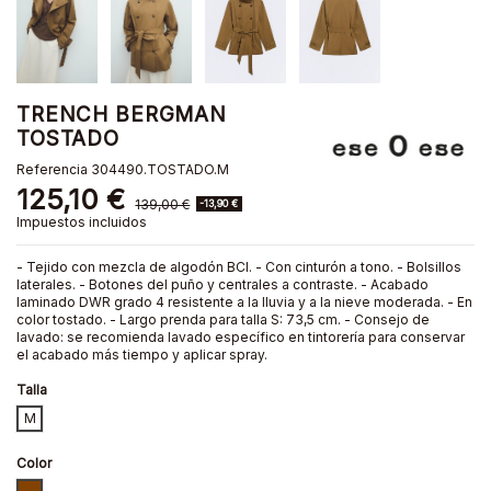
TRENCH BERGMAN
TOSTADO
Referencia
304490.TOSTADO.M
125,10 €
139,00 €
-13,90 €
Impuestos incluidos
- Tejido con mezcla de algodón BCI. - Con cinturón a tono. - Bolsillos
laterales. - Botones del puño y centrales a contraste. - Acabado
laminado DWR grado 4 resistente a la lluvia y a la nieve moderada. - En
color tostado. - Largo prenda para talla S: 73,5 cm. - Consejo de
lavado: se recomienda lavado específico en tintorería para conservar
el acabado más tiempo y aplicar spray.
Talla
M
Color
TOSTADO