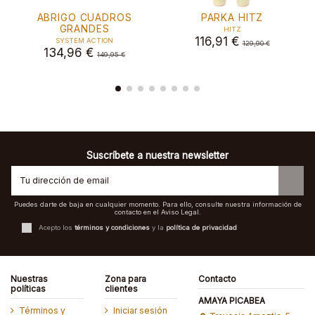
ARKA HITZ
VIKAMINA
TRENCH
TO
HITZ
VILA
6,91 €
79,99 €
ESE
129,90 €
99,99 €
125,1
Suscríbete a nuestra newsletter
Puedes darte de baja en cualquier momento. Para ello, consulte nuestra información de
contacto en el Aviso Legal.
Acepto los
términos y condiciones
y la
política de privacidad
Nuestras
Zona para
Contacto
políticas
clientes
AMAYA PICABEA
Términos y
Iniciar sesión