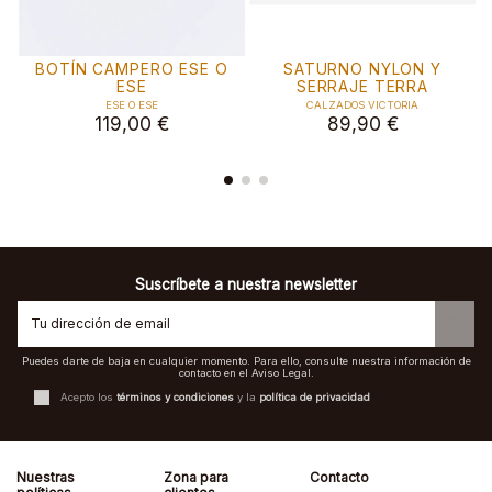
BOTÍN CAMPERO ESE O
SATURNO NYLON Y
ESE
SERRAJE TERRA
ESE O ESE
CALZADOS VICTORIA
119,00 €
89,90 €
Suscríbete a nuestra newsletter
Puedes darte de baja en cualquier momento. Para ello, consulte nuestra información de
contacto en el Aviso Legal.
Acepto los
términos y condiciones
y la
política de privacidad
Nuestras
Zona para
Contacto