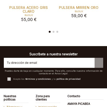
PULSERA ACERO GRIS
PULSERA MIRREN ORO
CLARO
BIJOUX
59,00 €
BIJOUX
55,00 €
Suscríbete a nuestra newsletter
Puedes darte de baja en cualquier momento. Para ello, consulte nuestra información de
contacto en el Aviso Legal.
Acepto los
términos y condiciones
y la
política de privacidad
Nuestras
Zona para
Contacto
políticas
clientes
AMAYA PICABEA