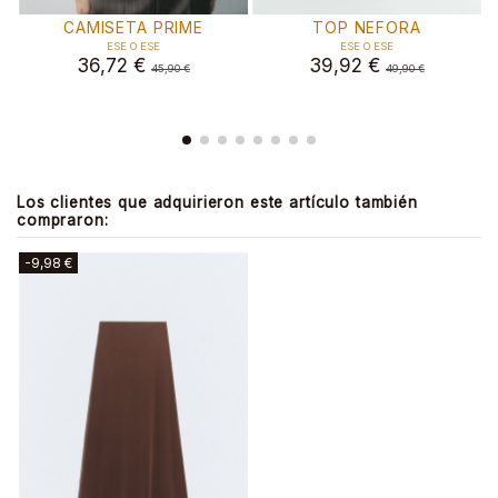
TOP NEFORA
TOP YVETTE
TO
ESE O ESE
ESE O ESE
SY
39,92 €
47,92 €
15
49,90 €
59,90 €
Los clientes que adquirieron este artículo también
compraron:
-9,98 €