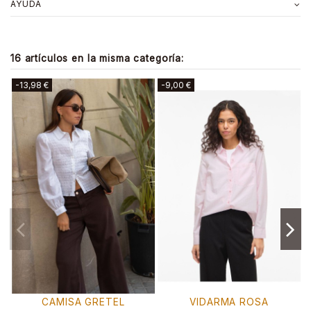
AYUDA
16 artículos en la misma categoría:
-12,98 €
-11,99 €
DARMA ROSA
BLUSA BEATA MATSU
CAMISA ES